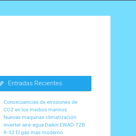
Entradas Recientes
Consecuencias de emisiones de
CO2 en los medios marinos
Nuevas maquinas climatización
inverter aire-agua Daikin EWAD-TZB
R-32 El gas mas moderno